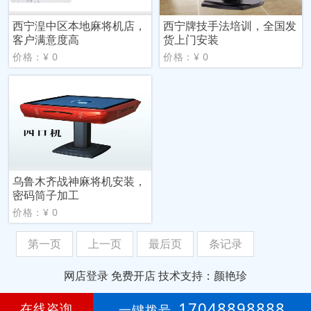
西宁湟中区本地麻将机店，
西宁牌技手法培训，全国发
客户满意度高
货上门安装
价格：¥ 0
价格：¥ 0
乌鲁木齐战神麻将机安装，
密码筒子加工
价格：¥ 0
第一页
上一页
最后页
条记录
网店登录
免费开店
技术支持：颜艳珍
第
3年
17048898888
在线咨询
一键拨号